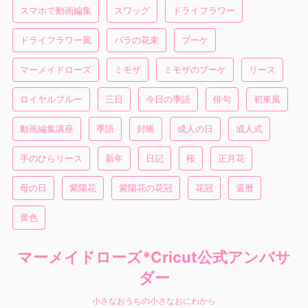
スマホで動画編集
スワッグ
ドライフラワー
ドライフラワー風
バラの花束
ブーケ
マーメイドローズ
ミモザ
ミモザのブーケ
リース
ロイヤルブルー
三日
今日の季語
俳句
初東風
動画編集講座
季語
封蝋
成人の日
成人式
手のひらリース
新年
日記
桜
正月花
母の日
紫陽花
紫陽花の花冠
花冠
還暦
黄色
マーメイドローズ*Cricut公式アンバサ
ダー
小さなおうちの小さなおにわから