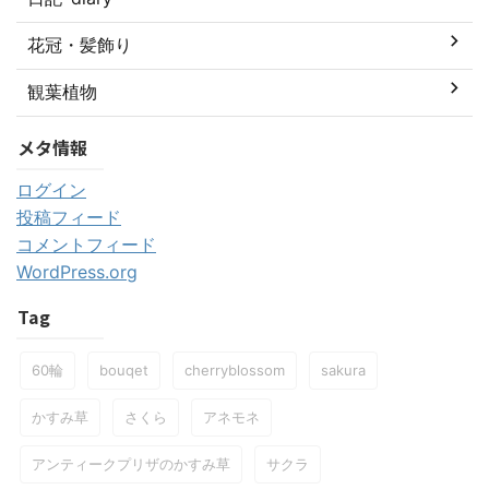
花冠・髪飾り
観葉植物
メタ情報
ログイン
投稿フィード
コメントフィード
WordPress.org
Tag
60輪
bouqet
cherryblossom
sakura
かすみ草
さくら
アネモネ
アンティークプリザのかすみ草
サクラ