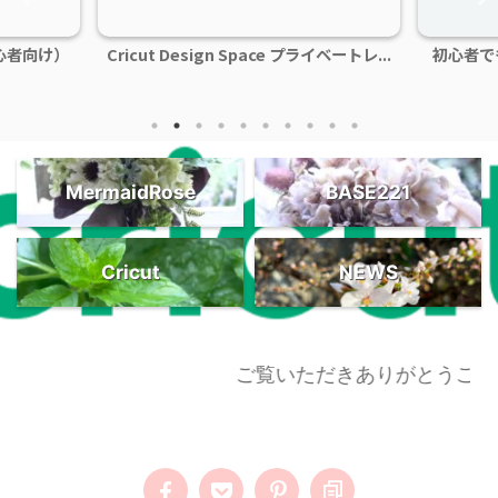
心者向け）
Cricut Design Space プライベートレ...
初心者で
MermaidRose
BASE221
Cricut
NEWS
ご覧いただきありがとうござい