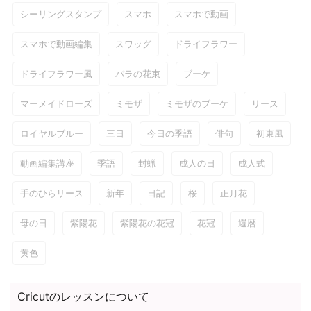
シーリングスタンプ
スマホ
スマホで動画
スマホで動画編集
スワッグ
ドライフラワー
ドライフラワー風
バラの花束
ブーケ
マーメイドローズ
ミモザ
ミモザのブーケ
リース
ロイヤルブルー
三日
今日の季語
俳句
初東風
動画編集講座
季語
封蝋
成人の日
成人式
手のひらリース
新年
日記
桜
正月花
母の日
紫陽花
紫陽花の花冠
花冠
還暦
黄色
Cricutのレッスンについて