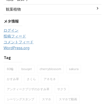
観葉植物
メタ情報
ログイン
投稿フィード
コメントフィード
WordPress.org
Tag
60輪
bouqet
cherryblossom
sakura
かすみ草
さくら
アネモネ
アンティークプリザのかすみ草
サクラ
シーリングスタンプ
スマホ
スマホで動画