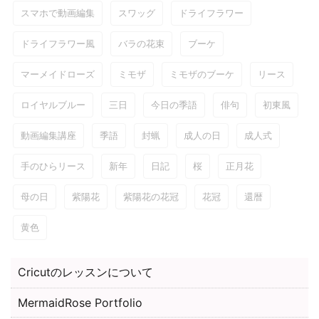
スマホで動画編集
スワッグ
ドライフラワー
ドライフラワー風
バラの花束
ブーケ
マーメイドローズ
ミモザ
ミモザのブーケ
リース
ロイヤルブルー
三日
今日の季語
俳句
初東風
動画編集講座
季語
封蝋
成人の日
成人式
手のひらリース
新年
日記
桜
正月花
母の日
紫陽花
紫陽花の花冠
花冠
還暦
黄色
Cricutのレッスンについて
MermaidRose Portfolio