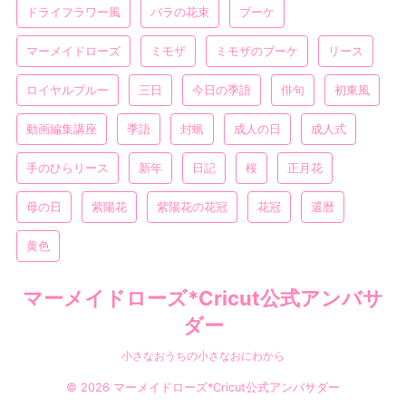
ドライフラワー風
バラの花束
ブーケ
マーメイドローズ
ミモザ
ミモザのブーケ
リース
ロイヤルブルー
三日
今日の季語
俳句
初東風
動画編集講座
季語
封蝋
成人の日
成人式
手のひらリース
新年
日記
桜
正月花
母の日
紫陽花
紫陽花の花冠
花冠
還暦
黄色
マーメイドローズ*Cricut公式アンバサ
ダー
小さなおうちの小さなおにわから
© 2026 マーメイドローズ*Cricut公式アンバサダー