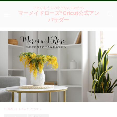
小さなおうちの小さなおにわから
マーメイドローズ*Cricut公式アン
バサダー
HOME
>
NewsLetter
>