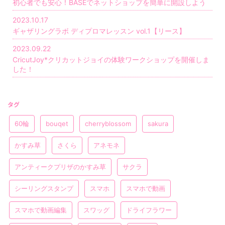
初心者でも安心！BASEでネットショップを簡単に開設しよう
2023.10.17
ギャザリングラボ ディプロマレッスン vol.1【リース】
2023.09.22
CricutJoy*クリカットジョイの体験ワークショップを開催しま
した！
タグ
60輪
bouqet
cherryblossom
sakura
かすみ草
さくら
アネモネ
アンティークプリザのかすみ草
サクラ
シーリングスタンプ
スマホ
スマホで動画
スマホで動画編集
スワッグ
ドライフラワー