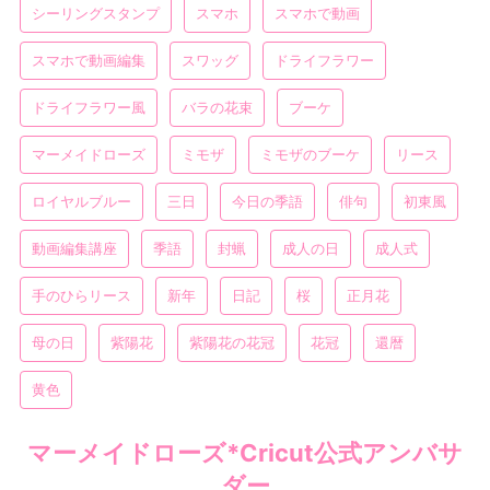
シーリングスタンプ
スマホ
スマホで動画
スマホで動画編集
スワッグ
ドライフラワー
ドライフラワー風
バラの花束
ブーケ
マーメイドローズ
ミモザ
ミモザのブーケ
リース
ロイヤルブルー
三日
今日の季語
俳句
初東風
動画編集講座
季語
封蝋
成人の日
成人式
手のひらリース
新年
日記
桜
正月花
母の日
紫陽花
紫陽花の花冠
花冠
還暦
黄色
マーメイドローズ*Cricut公式アンバサ
ダー