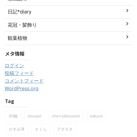
日記*diary
花冠・髪飾り
観葉植物
メタ情報
ログイン
投稿フィード
コメントフィード
WordPress.org
Tag
60輪
bouqet
cherryblossom
sakura
かすみ草
さくら
アネモネ