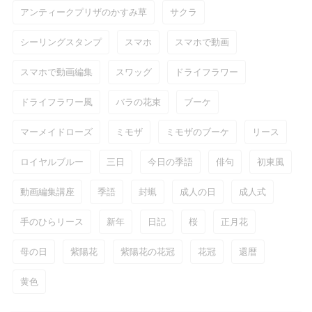
アンティークプリザのかすみ草
サクラ
シーリングスタンプ
スマホ
スマホで動画
スマホで動画編集
スワッグ
ドライフラワー
ドライフラワー風
バラの花束
ブーケ
マーメイドローズ
ミモザ
ミモザのブーケ
リース
ロイヤルブルー
三日
今日の季語
俳句
初東風
動画編集講座
季語
封蝋
成人の日
成人式
手のひらリース
新年
日記
桜
正月花
母の日
紫陽花
紫陽花の花冠
花冠
還暦
黄色