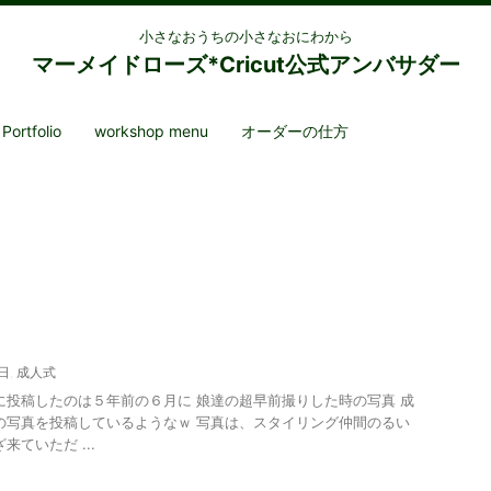
小さなおうちの小さなおにわから
マーメイドローズ*Cricut公式アンバサダー
ortfolio
workshop menu
オーダーの仕方
日
,
成人式
に投稿したのは５年前の６月に 娘達の超早前撮りした時の写真 成
の写真を投稿しているようなｗ 写真は、スタイリング仲間のるい
来ていただ ...