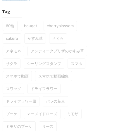
Tag
60輪
bouqet
cherryblossom
sakura
かすみ草
さくら
アネモネ
アンティークプリザのかすみ草
サクラ
シーリングスタンプ
スマホ
スマホで動画
スマホで動画編集
スワッグ
ドライフラワー
ドライフラワー風
バラの花束
ブーケ
マーメイドローズ
ミモザ
ミモザのブーケ
リース