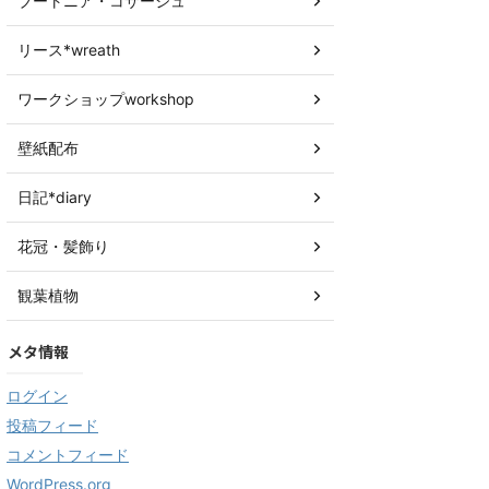
ブートニア・コサージュ
リース*wreath
ワークショップworkshop
壁紙配布
日記*diary
花冠・髪飾り
観葉植物
メタ情報
ログイン
投稿フィード
コメントフィード
WordPress.org