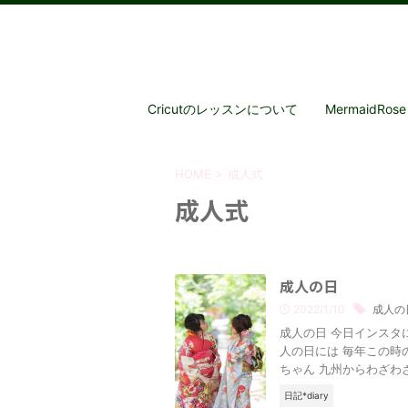
Cricutのレッスンについて
MermaidRose P
HOME
>
成人式
成人式
成人の日
2022/1/10
成人の
成人の日 今日インスタ
人の日には 毎年この時
ちゃん 九州からわざわざ
日記*diary